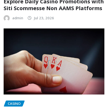
Explore Daily Casino Promotions with
Siti Scommesse Non AAMS Platforms
admin
Jul 23, 2026
CASINO