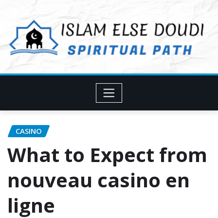
Skip
to
content
CASINO
What to Expect from
nouveau casino en
ligne