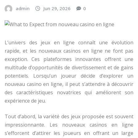
admin
Jun 29, 2026
0
L’univers des jeux en ligne connaît une évolution
rapide, et les nouveaux casinos en ligne ne font pas
exception. Ces plateformes innovantes offrent une
multitude d’opportunités de divertissement et de gains
potentiels. Lorsqu’un joueur décide d’explorer un
nouveau casino en ligne, il peut s’attendre à découvrir
des caractéristiques novatrices qui améliorent son
expérience de jeu.
Tout d’abord, la variété des jeux proposée est souvent
impressionnante. Les nouveaux casinos en ligne
s’efforcent d’attirer les joueurs en offrant un large