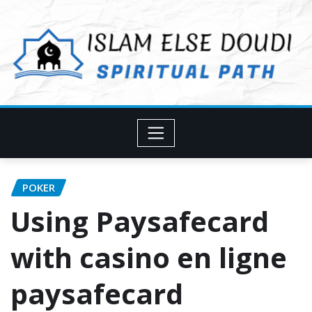
Skip
to
content
POKER
Using Paysafecard
with casino en ligne
paysafecard