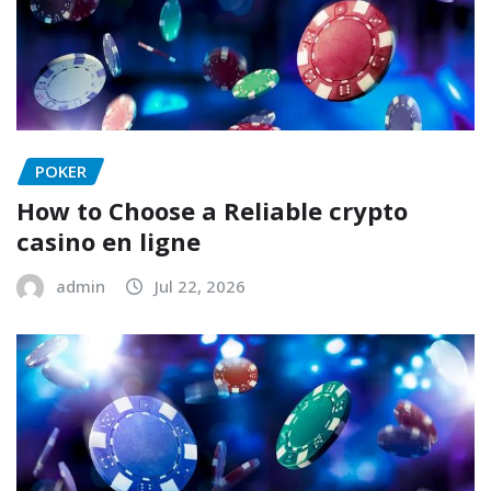
POKER
How to Choose a Reliable crypto
casino en ligne
admin
Jul 22, 2026