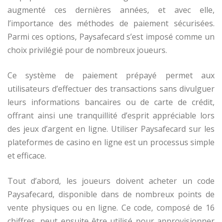
augmenté ces dernières années, et avec elle,
l’importance des méthodes de paiement sécurisées.
Parmi ces options, Paysafecard s’est imposé comme un
choix privilégié pour de nombreux joueurs.
Ce système de paiement prépayé permet aux
utilisateurs d’effectuer des transactions sans divulguer
leurs informations bancaires ou de carte de crédit,
offrant ainsi une tranquillité d’esprit appréciable lors
des jeux d’argent en ligne. Utiliser Paysafecard sur les
plateformes de casino en ligne est un processus simple
et efficace.
Tout d’abord, les joueurs doivent acheter un code
Paysafecard, disponible dans de nombreux points de
vente physiques ou en ligne. Ce code, composé de 16
chiffres, peut ensuite être utilisé pour approvisionner