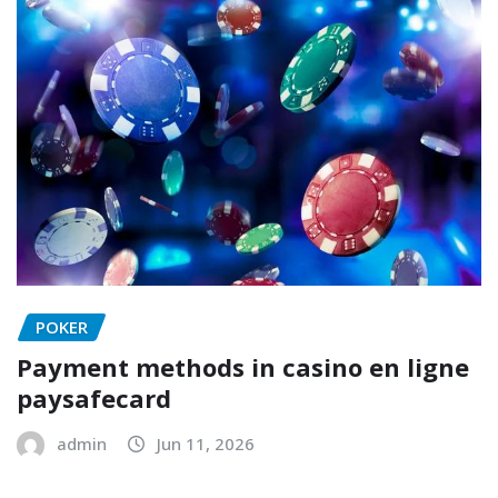
POKER
Payment methods in casino en ligne
paysafecard
admin
Jun 11, 2026