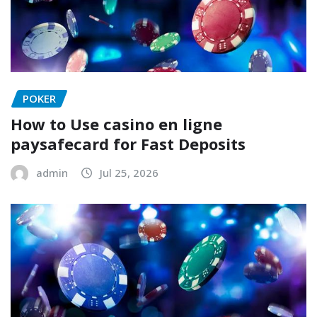
POKER
How to Use casino en ligne
paysafecard for Fast Deposits
admin
Jul 25, 2026