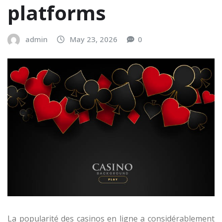
platforms
admin
May 23, 2026
0
La popularité des casinos en ligne a considérablement