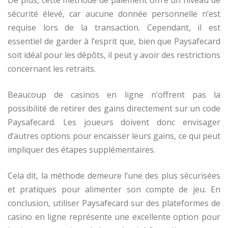
De plus, cette méthode de paiement offre un niveau de
sécurité élevé, car aucune donnée personnelle n’est
requise lors de la transaction. Cependant, il est
essentiel de garder à l’esprit que, bien que Paysafecard
soit idéal pour les dépôts, il peut y avoir des restrictions
concernant les retraits.
Beaucoup de casinos en ligne n’offrent pas la
possibilité de retirer des gains directement sur un code
Paysafecard. Les joueurs doivent donc envisager
d’autres options pour encaisser leurs gains, ce qui peut
impliquer des étapes supplémentaires.
Cela dit, la méthode demeure l’une des plus sécurisées
et pratiques pour alimenter son compte de jeu. En
conclusion, utiliser Paysafecard sur des plateformes de
casino en ligne représente une excellente option pour