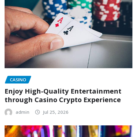
CASINO
Enjoy High-Quality Entertainment
through Casino Crypto Experience
admin
Jul 25, 2026