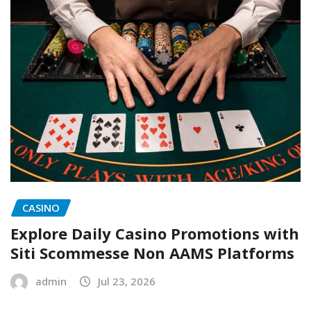
CASINO
Explore Daily Casino Promotions with
Siti Scommesse Non AAMS Platforms
admin
Jul 23, 2026