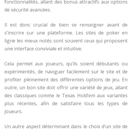
fonctionnalités, allant des bonus attractifs aux options
de sécurité avancées.
Il est donc crucial de bien se renseigner avant de
s’inscrire sur une plateforme. Les sites de poker en
ligne les mieux notés sont souvent ceux qui proposent
une interface conviviale et intuitive.
Cela permet aux joueurs, qu’ils soient débutants ou
expérimentés, de naviguer facilement sur le site et de
profiter pleinement des différentes options de jeu. En
outre, un bon site doit offrir une variété de jeux, allant
des classiques comme le Texas Hold’em aux variantes
plus récentes, afin de satisfaire tous les types de
joueurs.
Un autre aspect déterminant dans le choix d’un site de