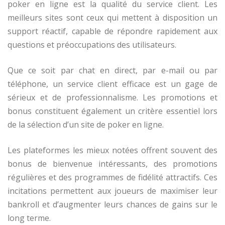
poker en ligne est la qualité du service client. Les
meilleurs sites sont ceux qui mettent à disposition un
support réactif, capable de répondre rapidement aux
questions et préoccupations des utilisateurs.
Que ce soit par chat en direct, par e-mail ou par
téléphone, un service client efficace est un gage de
sérieux et de professionnalisme. Les promotions et
bonus constituent également un critère essentiel lors
de la sélection d’un site de poker en ligne.
Les plateformes les mieux notées offrent souvent des
bonus de bienvenue intéressants, des promotions
régulières et des programmes de fidélité attractifs. Ces
incitations permettent aux joueurs de maximiser leur
bankroll et d’augmenter leurs chances de gains sur le
long terme.