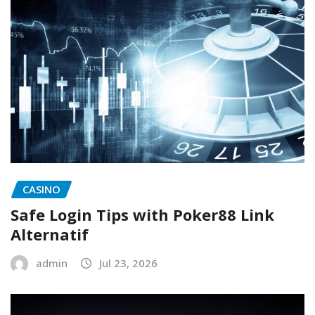
CASINO
Safe Login Tips with Poker88 Link
Alternatif
admin
Jul 23, 2026