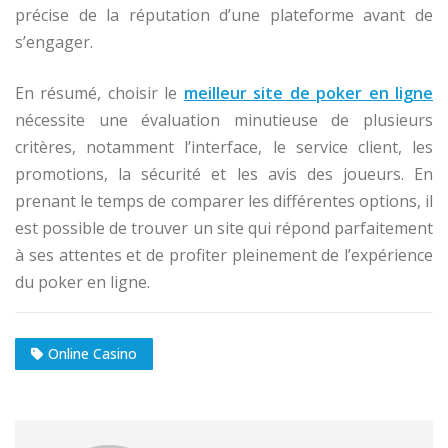
précise de la réputation d’une plateforme avant de
s’engager.
En résumé, choisir le
meilleur site de poker en ligne
nécessite une évaluation minutieuse de plusieurs
critères, notamment l’interface, le service client, les
promotions, la sécurité et les avis des joueurs. En
prenant le temps de comparer les différentes options, il
est possible de trouver un site qui répond parfaitement
à ses attentes et de profiter pleinement de l’expérience
du poker en ligne.
Online Casino