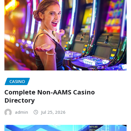
CASINO
Complete Non-AAMS Casino
Directory
admin
Jul 25, 2026