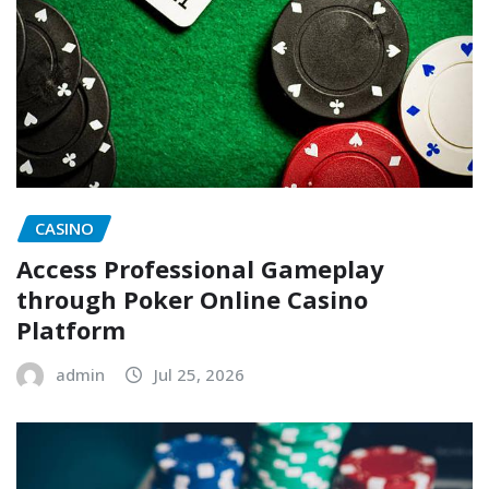
CASINO
Access Professional Gameplay
through Poker Online Casino
Platform
admin
Jul 25, 2026