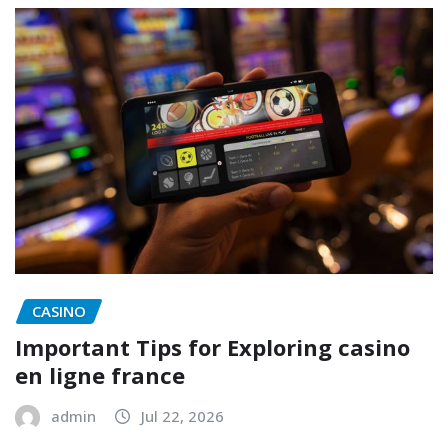
CASINO
Important Tips for Exploring casino
en ligne france
admin
Jul 22, 2026