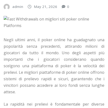
admin
May 21, 2026
0
Negli ultimi anni, il poker online ha guadagnato una
popolarità senza precedenti, attirando milioni di
giocatori da tutto il mondo. Uno degli aspetti più
importanti che i giocatori considerano quando
scelgono una piattaforma di poker è la velocità dei
prelievi. Le migliori piattaforme di poker online offrono
sistemi di prelievo rapidi e sicuri, garantendo che i
vincitori possano accedere ai loro fondi senza lunghe
attese.
La rapidità nei prelievi è fondamentale per diverse