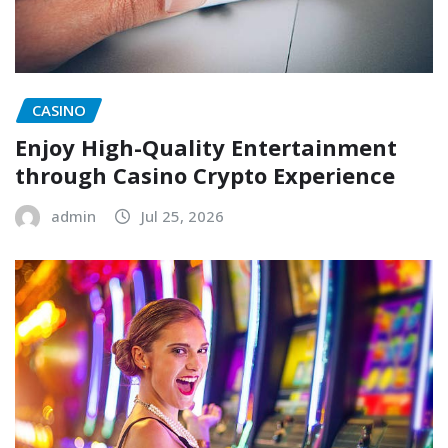
CASINO
Enjoy High-Quality Entertainment
through Casino Crypto Experience
admin
Jul 25, 2026