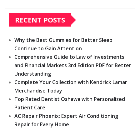
RECENT POSTS
Why the Best Gummies for Better Sleep
Continue to Gain Attention
Comprehensive Guide to Law of Investments
and Financial Markets 3rd Edition PDF for Better
Understanding
Complete Your Collection with Kendrick Lamar
Merchandise Today
Top Rated Dentist Oshawa with Personalized
Patient Care
AC Repair Phoenix: Expert Air Conditioning
Repair for Every Home