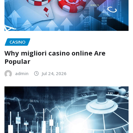
CASINO
Why migliori casino online Are
Popular
admin
Jul 24, 2026