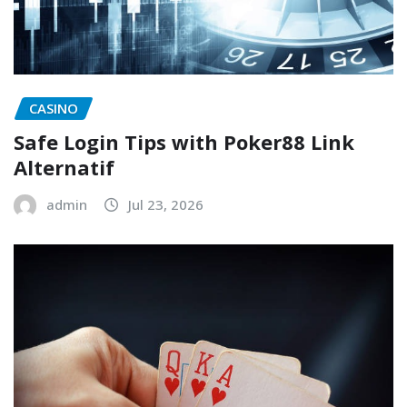
CASINO
Safe Login Tips with Poker88 Link
Alternatif
admin
Jul 23, 2026