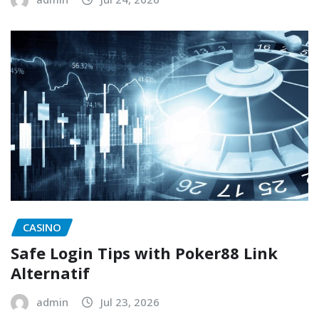
CASINO
Safe Login Tips with Poker88 Link
Alternatif
admin
Jul 23, 2026