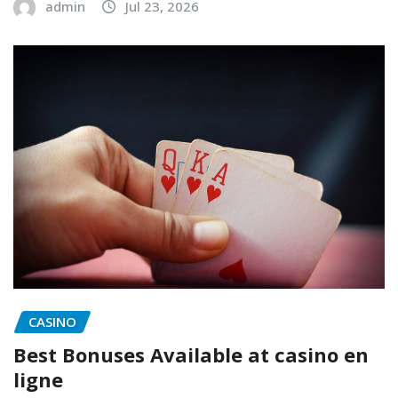
admin
Jul 23, 2026
CASINO
Best Bonuses Available at casino en
ligne