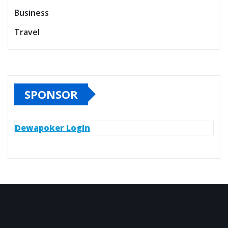
Business
Travel
SPONSOR
Dewapoker Login