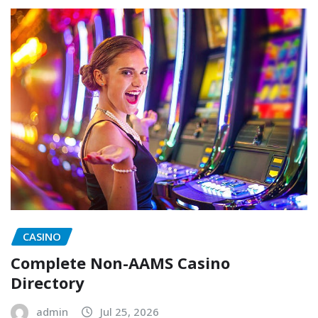
CASINO
Complete Non-AAMS Casino
Directory
admin
Jul 25, 2026