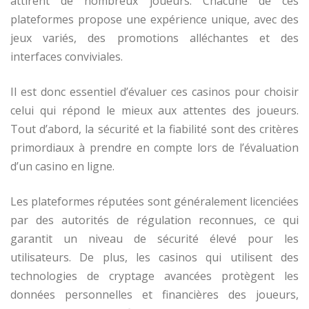
attirent de nombreux joueurs. Chacune de ces
plateformes propose une expérience unique, avec des
jeux variés, des promotions alléchantes et des
interfaces conviviales.
Il est donc essentiel d’évaluer ces casinos pour choisir
celui qui répond le mieux aux attentes des joueurs.
Tout d’abord, la sécurité et la fiabilité sont des critères
primordiaux à prendre en compte lors de l’évaluation
d’un casino en ligne.
Les plateformes réputées sont généralement licenciées
par des autorités de régulation reconnues, ce qui
garantit un niveau de sécurité élevé pour les
utilisateurs. De plus, les casinos qui utilisent des
technologies de cryptage avancées protègent les
données personnelles et financières des joueurs,