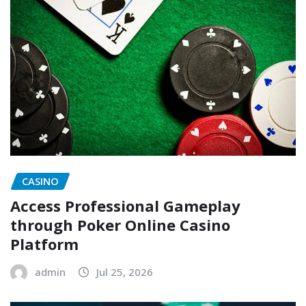
CASINO
Access Professional Gameplay
through Poker Online Casino
Platform
admin
Jul 25, 2026