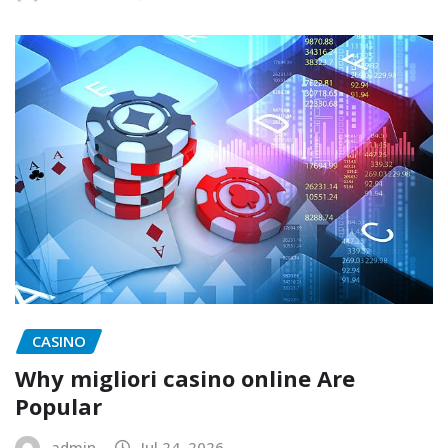
CASINO
Why migliori casino online Are
Popular
admin
Jul 24, 2026