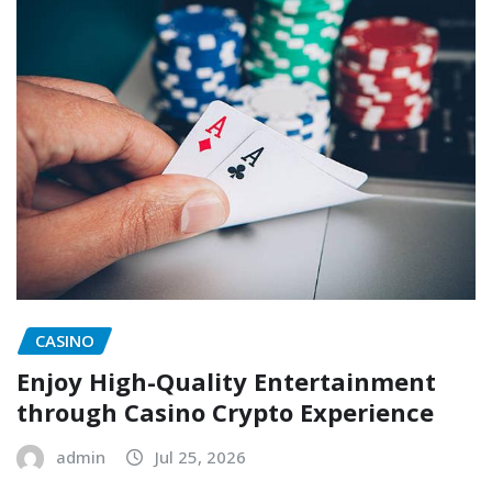
CASINO
Enjoy High-Quality Entertainment
through Casino Crypto Experience
admin
Jul 25, 2026