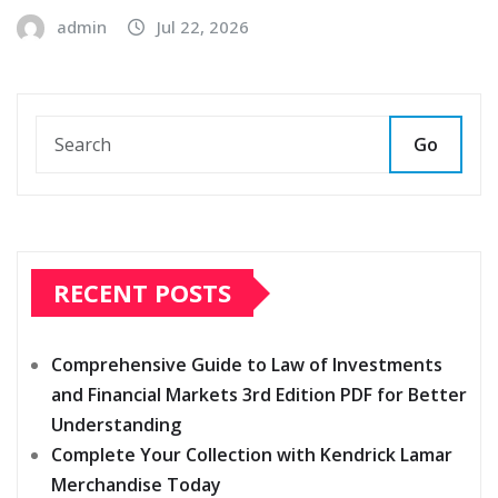
admin
Jul 22, 2026
Go
RECENT POSTS
Comprehensive Guide to Law of Investments
and Financial Markets 3rd Edition PDF for Better
Understanding
Complete Your Collection with Kendrick Lamar
Merchandise Today