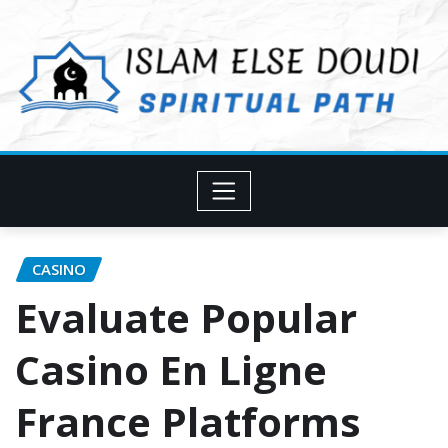
Skip
to
content
CASINO
Evaluate Popular
Casino En Ligne
France Platforms