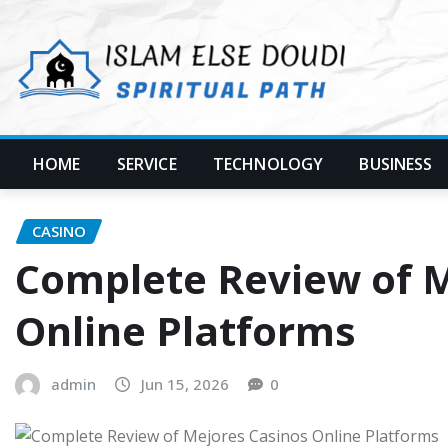
Skip
to
content
HOME
SERVICE
TECHNOLOGY
BUSINESS
CASINO
Complete Review of M
Online Platforms
admin
Jun 15, 2026
0