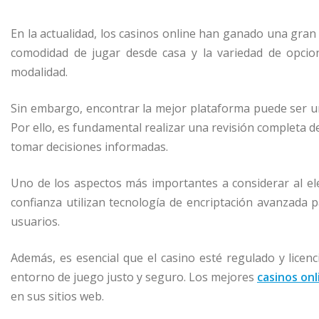
En la actualidad, los casinos online han ganado una gran 
comodidad de jugar desde casa y la variedad de opci
modalidad.
Sin embargo, encontrar la mejor plataforma puede ser u
Por ello, es fundamental realizar una revisión completa d
tomar decisiones informadas.
Uno de los aspectos más importantes a considerar al ele
confianza utilizan tecnología de encriptación avanzada 
usuarios.
Además, es esencial que el casino esté regulado y lice
entorno de juego justo y seguro. Los mejores
casinos onl
en sus sitios web.