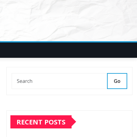
Go
RECENT POSTS