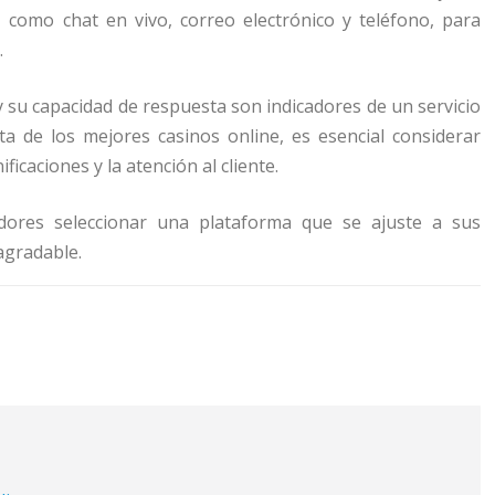
 como chat en vivo, correo electrónico y teléfono, para
.
 y su capacidad de respuesta son indicadores de un servicio
ta de los mejores casinos online, es esencial considerar
icaciones y la atención al cliente.
dores seleccionar una plataforma que se ajuste a sus
agradable.