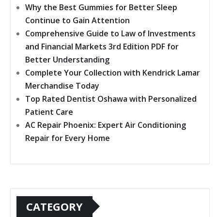
Why the Best Gummies for Better Sleep
Continue to Gain Attention
Comprehensive Guide to Law of Investments
and Financial Markets 3rd Edition PDF for
Better Understanding
Complete Your Collection with Kendrick Lamar
Merchandise Today
Top Rated Dentist Oshawa with Personalized
Patient Care
AC Repair Phoenix: Expert Air Conditioning
Repair for Every Home
CATEGORY