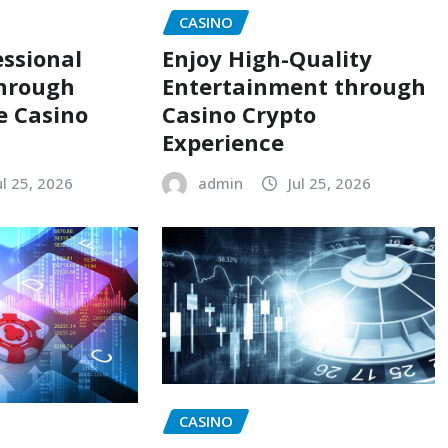
CASINO
essional
Enjoy High-Quality
hrough
Entertainment through
e Casino
Casino Crypto
Experience
ul 25, 2026
admin
Jul 25, 2026
CASINO