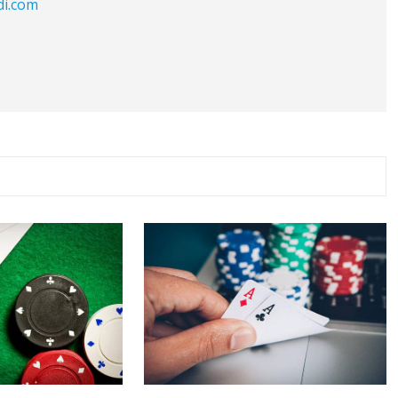
di.com