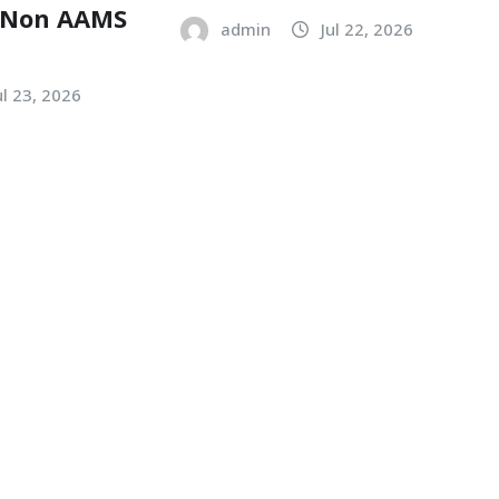
 Non AAMS
admin
Jul 22, 2026
ul 23, 2026