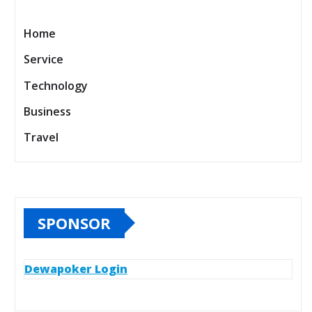
Home
Service
Technology
Business
Travel
SPONSOR
Dewapoker Login