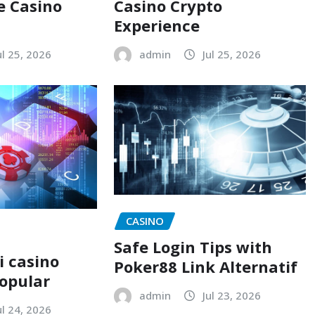
e Casino
Casino Crypto
Experience
ul 25, 2026
admin
Jul 25, 2026
CASINO
Safe Login Tips with
i casino
Poker88 Link Alternatif
Popular
admin
Jul 23, 2026
ul 24, 2026