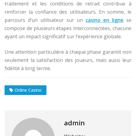
traitement et les conditions de retrait contribue à
renforcer la confiance des utilisateurs. En somme, le
parcours d’un utilisateur sur un
casino en ligne
se
compose de plusieurs étapes interconnectées, chacune
ayant un impact significatif sur l’expérience globale.
Une attention particulière à chaque phase garantit non
seulement la satisfaction des joueurs, mais aussi leur
fidélité à long terme.
Online Casino
admin