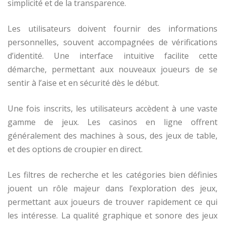
simplicité et de la transparence.
Les utilisateurs doivent fournir des informations
personnelles, souvent accompagnées de vérifications
d’identité. Une interface intuitive facilite cette
démarche, permettant aux nouveaux joueurs de se
sentir à l’aise et en sécurité dès le début.
Une fois inscrits, les utilisateurs accèdent à une vaste
gamme de jeux. Les casinos en ligne offrent
généralement des machines à sous, des jeux de table,
et des options de croupier en direct.
Les filtres de recherche et les catégories bien définies
jouent un rôle majeur dans l’exploration des jeux,
permettant aux joueurs de trouver rapidement ce qui
les intéresse. La qualité graphique et sonore des jeux