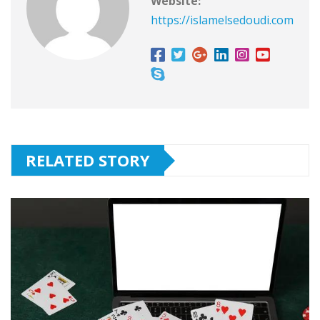
Website:
https://islamelsedoudi.com
RELATED STORY