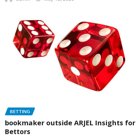
BETTING
bookmaker outside ARJEL Insights for
Bettors