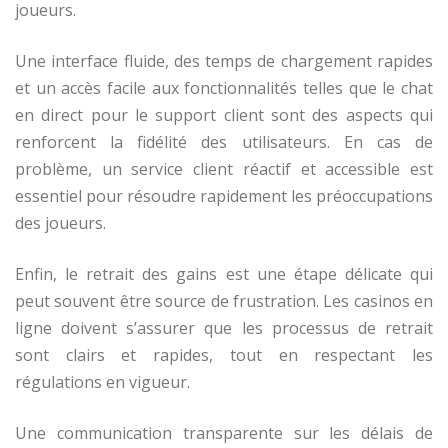
joueurs.
Une interface fluide, des temps de chargement rapides
et un accès facile aux fonctionnalités telles que le chat
en direct pour le support client sont des aspects qui
renforcent la fidélité des utilisateurs. En cas de
problème, un service client réactif et accessible est
essentiel pour résoudre rapidement les préoccupations
des joueurs.
Enfin, le retrait des gains est une étape délicate qui
peut souvent être source de frustration. Les casinos en
ligne doivent s’assurer que les processus de retrait
sont clairs et rapides, tout en respectant les
régulations en vigueur.
Une communication transparente sur les délais de