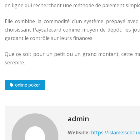
en ligne qui recherchent une méthode de paiement simple, 
Elle combine la commodité d’un système prépayé avec la
choisissant Paysafecard comme moyen de dépôt, les joue
gardant le contrôle sur leurs finances.
Que ce soit pour un petit ou un grand montant, cette méth
sérénité.
online poker
admin
Website:
https://islamelsedou