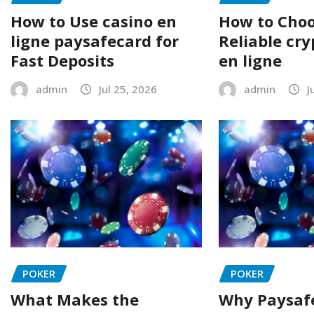
How to Use casino en
How to Choo
ligne paysafecard for
Reliable cry
Fast Deposits
en ligne
admin
Jul 25, 2026
admin
J
POKER
POKER
What Makes the
Why Paysafe