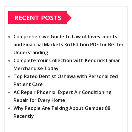
RECENT POSTS
Comprehensive Guide to Law of Investments
and Financial Markets 3rd Edition PDF for Better
Understanding
Complete Your Collection with Kendrick Lamar
Merchandise Today
Top Rated Dentist Oshawa with Personalized
Patient Care
AC Repair Phoenix: Expert Air Conditioning
Repair for Every Home
Why People Are Talking About Gembet 88
Recently