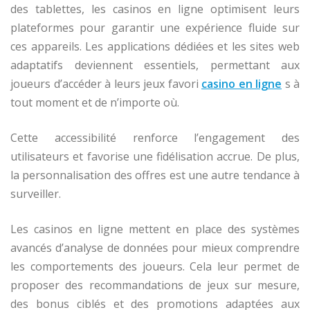
des tablettes, les casinos en ligne optimisent leurs
plateformes pour garantir une expérience fluide sur
ces appareils. Les applications dédiées et les sites web
adaptatifs deviennent essentiels, permettant aux
joueurs d’accéder à leurs jeux favori
casino en ligne
s à
tout moment et de n’importe où.
Cette accessibilité renforce l’engagement des
utilisateurs et favorise une fidélisation accrue. De plus,
la personnalisation des offres est une autre tendance à
surveiller.
Les casinos en ligne mettent en place des systèmes
avancés d’analyse de données pour mieux comprendre
les comportements des joueurs. Cela leur permet de
proposer des recommandations de jeux sur mesure,
des bonus ciblés et des promotions adaptées aux