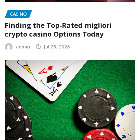
CASINO
Finding the Top-Rated migliori
crypto casino Options Today
admin
Jul 25, 2026