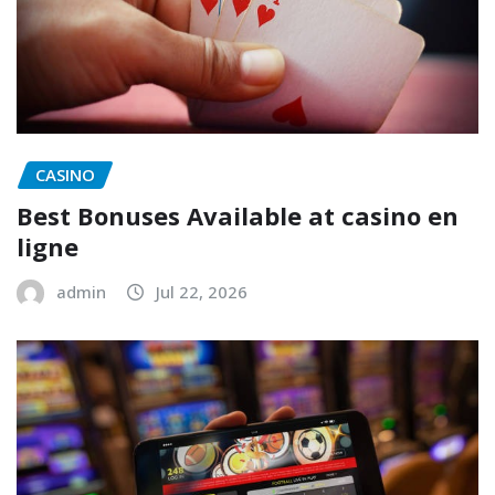
CASINO
Best Bonuses Available at casino en
ligne
admin
Jul 22, 2026