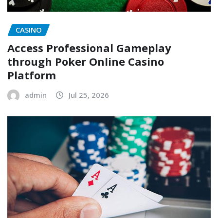
CASINO
Access Professional Gameplay
through Poker Online Casino
Platform
admin
Jul 25, 2026