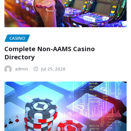
CASINO
Complete Non-AAMS Casino
Directory
admin
Jul 25, 2026