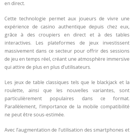
en direct.
Cette technologie permet aux joueurs de vivre une
expérience de casino authentique depuis chez eux,
grâce à des croupiers en direct et à des tables
interactives. Les plateformes de jeux investissent
massivement dans ce secteur pour offrir des sessions
de jeu en temps réel, créant une atmosphère immersive
qui attire de plus en plus d’utilisateurs.
Les jeux de table classiques tels que le blackjack et la
roulette, ainsi que les nouvelles variantes, sont
particulièrement populaires dans ce format.
Parallèlement, l’importance de la mobile compatibilité
ne peut être sous-estimée.
Avec l’augmentation de l’utilisation des smartphones et