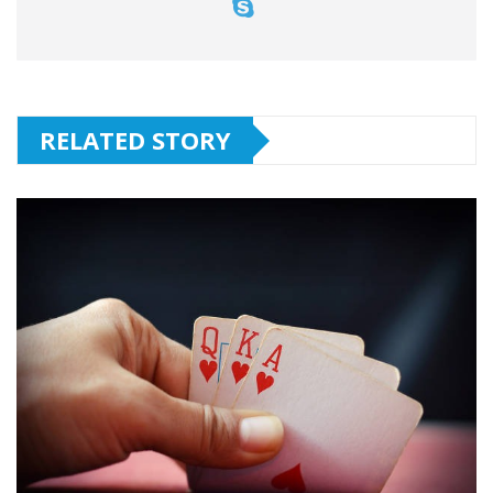
RELATED STORY