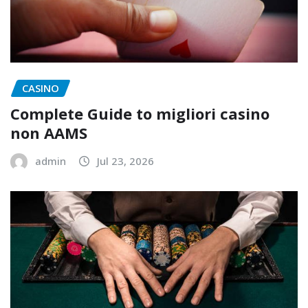
CASINO
Complete Guide to migliori casino
non AAMS
admin
Jul 23, 2026