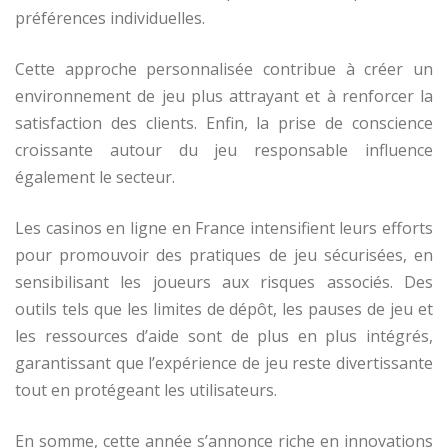
préférences individuelles.
Cette approche personnalisée contribue à créer un
environnement de jeu plus attrayant et à renforcer la
satisfaction des clients. Enfin, la prise de conscience
croissante autour du jeu responsable influence
également le secteur.
Les casinos en ligne en France intensifient leurs efforts
pour promouvoir des pratiques de jeu sécurisées, en
sensibilisant les joueurs aux risques associés. Des
outils tels que les limites de dépôt, les pauses de jeu et
les ressources d’aide sont de plus en plus intégrés,
garantissant que l’expérience de jeu reste divertissante
tout en protégeant les utilisateurs.
En somme, cette année s’annonce riche en innovations