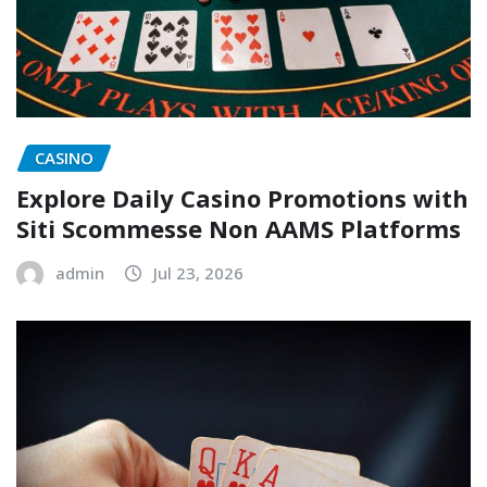
CASINO
Explore Daily Casino Promotions with
Siti Scommesse Non AAMS Platforms
admin
Jul 23, 2026