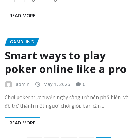
READ MORE
GAMBLING
Smart ways to play
poker online like a pro
admin
May 1, 2026
0
Chơi poker trực tuyến ngày càng trở nên phổ biến, và
để trở thành một người chơi giỏi, bạn cần…
READ MORE