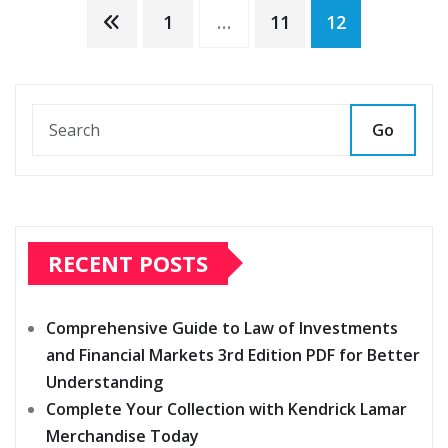
Posts
1
…
11
12
pagination
Go
RECENT POSTS
Comprehensive Guide to Law of Investments
and Financial Markets 3rd Edition PDF for Better
Understanding
Complete Your Collection with Kendrick Lamar
Merchandise Today