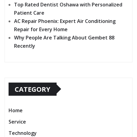
Top Rated Dentist Oshawa with Personalized
Patient Care
AC Repair Phoenix: Expert Air Conditioning
Repair for Every Home
Why People Are Talking About Gembet 88
Recently
CATEGORY
Home
Service
Technology